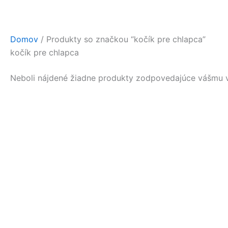
Preskočiť
na
obsah
Domov
/ Produkty so značkou “kočík pre chlapca”
kočík pre chlapca
Neboli nájdené žiadne produkty zodpovedajúce vášmu 