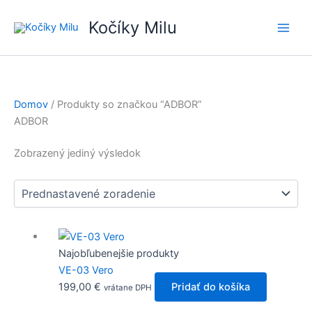
Preskočiť
Kočíky Milu
na
obsah
Domov
/ Produkty so značkou “ADBOR”
ADBOR
Zobrazený jediný výsledok
Najobľubenejšie produkty
VE-03 Vero
199,00
€
Pridať do košíka
vrátane DPH